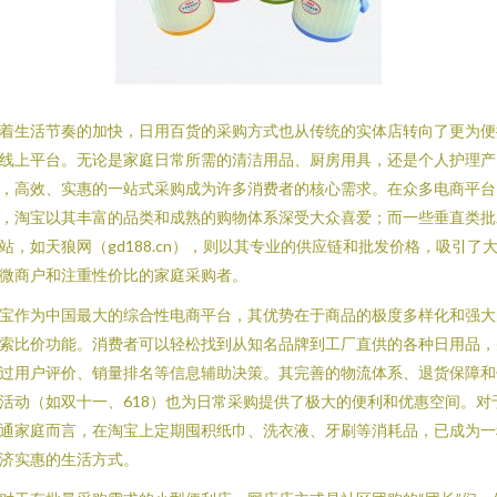
着生活节奏的加快，日用百货的采购方式也从传统的实体店转向了更为便
线上平台。无论是家庭日常所需的清洁用品、厨房用具，还是个人护理产
，高效、实惠的一站式采购成为许多消费者的核心需求。在众多电商平台
，淘宝以其丰富的品类和成熟的购物体系深受大众喜爱；而一些垂直类批
站，如天狼网（gd188.cn），则以其专业的供应链和批发价格，吸引了
微商户和注重性价比的家庭采购者。
宝作为中国最大的综合性电商平台，其优势在于商品的极度多样化和强大
索比价功能。消费者可以轻松找到从知名品牌到工厂直供的各种日用品，
过用户评价、销量排名等信息辅助决策。其完善的物流体系、退货保障和
活动（如双十一、618）也为日常采购提供了极大的便利和优惠空间。对
通家庭而言，在淘宝上定期囤积纸巾、洗衣液、牙刷等消耗品，已成为一
济实惠的生活方式。