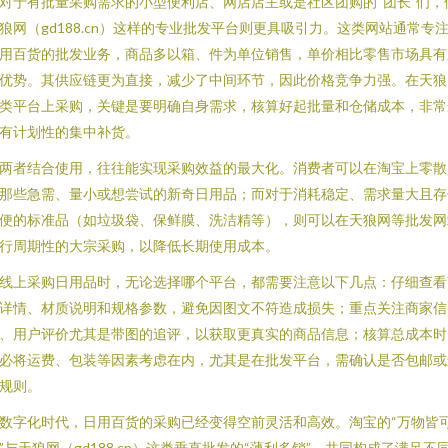
对于有批量采购需求的小型便利店、网店店主或是社区团购的“团长”们，
狼网（gd188.cn）这样的专业批发平台则更具吸引力。这类网站通常专
用百货的批发业务，商品多以箱、件为单位销售，单价相比零售市场具有
优势。其供应链更为直接，减少了中间环节，因此价格竞争力强。在天狼
类平台上采购，关键是要明确自身需求，核算好起批量和仓储成本，非常
有计划性的集中补货。
两者结合使用，往往能实现采购效益的最大化。消费者可以在淘宝上零散
那些急需、量小或想尝试的新奇日用品；而对于消耗稳定、需求量大且存
便的标准品（如垃圾袋、保鲜膜、洗洁精等），则可以在天狼网等批发网
行周期性的大宗采购，以降低长期使用成本。
线上采购日用品时，无论选择哪个平台，都需要注意以下几点：仔细查看
详情、材质说明和规格参数，避免因图文不符造成损失；重点关注商家信
、用户评价尤其是带图的追评，以获取更真实的商品信息；核算总成本时
必将运费、包装等因素考虑在内，尤其是在批发平台，需确认是否包邮或
规则。
数字化时代，日用百货的采购已经变得空前灵活和高效。淘宝的“万物皆
”与天狼网（gd188.cn）这类垂直批发的“薄利多销”，共同构成了满足不